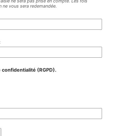
e saisie ne sera pas prise en compte. Les fois
on ne vous sera redemandée.
:
e confidentialité (RGPD).