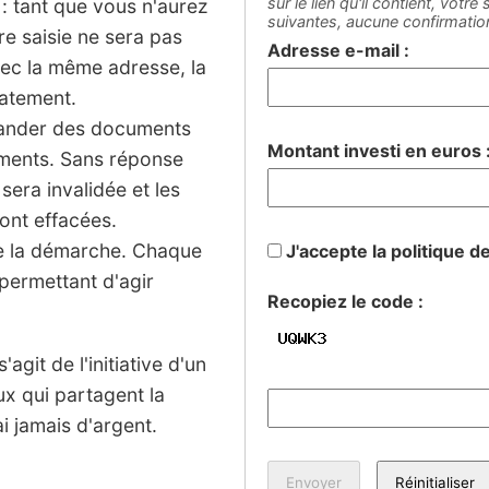
sur le lien qu'il contient, votr
: tant que vous n'aurez
suivantes, aucune confirmati
tre saisie ne sera pas
Adresse e-mail :
vec la même adresse, la
iatement.
mander des documents
Montant investi en euros 
sements. Sans réponse
 sera invalidée et les
ont effacées.
de la démarche. Chaque
J'accepte la politique d
permettant d'agir
Recopiez le code :
agit de l'initiative d'un
ux qui partagent la
 jamais d'argent.